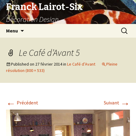
Franck Lairot-Six
Décoration Design
Aller
Recherc
Menu
au
contenu
Le Café d’Avant 5
Published on
27 février 2014
in
Le Café d’Avant
Pleine
résolution (800 × 533)
←
→
Précédent
Suivant