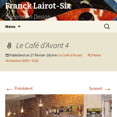
Franck Lairot-Six
Décoration Design
Aller
Recherc
Menu
au
contenu
Le Café d’Avant 4
Published on
27 février 2014
in
Le Café d’Avant
Pleine
résolution (800 × 533)
←
→
Précédent
Suivant