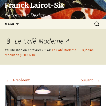
Franck Lairot-Six
Décoration Design
Aller
Recherc
Menu
au
contenu
Le-Café-Moderne-4
Published on
27 février 2014
in
Le Café Moderne
Pleine
résolution (800 × 600)
←
→
Précédent
Suivant