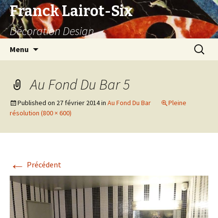
Franck Lairot-Six
Décoration Design
Aller
Recherc
Menu
au
contenu
Au Fond Du Bar 5
Published on
27 février 2014
in
Au Fond Du Bar
Pleine
résolution (800 × 600)
←
Précédent