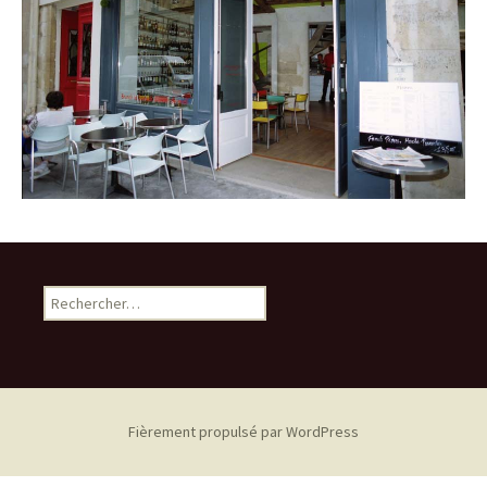
R
e
c
h
e
r
Fièrement propulsé par WordPress
c
h
e